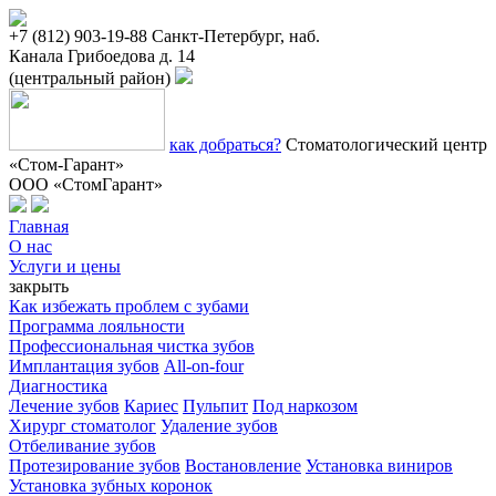
+7 (812) 903-19-88
Санкт-Петербург, наб.
Канала Грибоедова д. 14
(центральный район)
как добраться?
Стоматологический центр
«Стом-Гарант»
ООО «СтомГарант»
Главная
О нас
Услуги и цены
закрыть
Как избежать проблем с зубами
Программа лояльности
Профессиональная чистка зубов
Имплантация зубов
All-on-four
Диагностика
Лечение зубов
Кариес
Пульпит
Под наркозом
Хирург стоматолог
Удаление зубов
Отбеливание зубов
Протезирование зубов
Востановление
Установка виниров
Установка зубных коронок