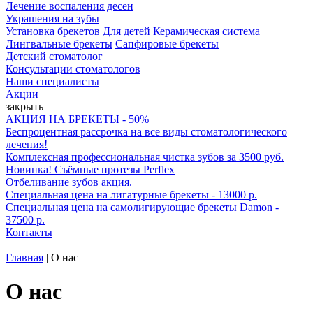
Лечение воспаления десен
Украшения на зубы
Установка брекетов
Для детей
Керамическая система
Лингвальные брекеты
Сапфировые брекеты
Детский стоматолог
Консультации стоматологов
Наши специалисты
Акции
закрыть
АКЦИЯ НА БРЕКЕТЫ - 50%
Беспроцентная рассрочка на все виды стоматологического
лечения!
Комплексная профессиональная чистка зубов за 3500 руб.
Новинка! Съёмные протезы Perflex
Отбеливание зубов акция.
Специальная цена на лигатурные брекеты - 13000 р.
Специальная цена на самолигирующие брекеты Damon -
37500 р.
Контакты
Главная
|
О нас
О нас