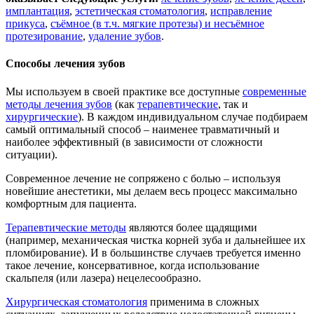
имплантация
,
эстетическая стоматология
,
исправление
прикуса
,
съёмное (в т.ч. мягкие протезы) и несъёмное
протезирование
,
удаление зубов
.
Способы лечения зубов
Мы используем в своей практике все доступные
современные
методы лечения зубов
(как
терапевтические
, так и
хирургические
). В каждом индивидуальном случае подбираем
самый оптимальный способ – наименее травматичный и
наиболее эффективный (в зависимости от сложности
ситуации).
Современное лечение не сопряжено с болью – используя
новейшие анестетики, мы делаем весь процесс максимально
комфортным для пациента.
Терапевтические методы
являются более щадящими
(например, механическая чистка корней зуба и дальнейшее их
пломбирование). И в большинстве случаев требуется именно
такое лечение, консервативное, когда использование
скальпеля (или лазера) нецелесообразно.
Хирургическая стоматология
применима в сложных