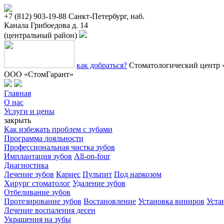
+7 (812) 903-19-88
Санкт-Петербург, наб.
Канала Грибоедова д. 14
(центральный район)
как добраться?
Стоматологический центр 
ООО «СтомГарант»
Главная
О нас
Услуги и цены
закрыть
Как избежать проблем с зубами
Программа лояльности
Профессиональная чистка зубов
Имплантация зубов
All-on-four
Диагностика
Лечение зубов
Кариес
Пульпит
Под наркозом
Хирург стоматолог
Удаление зубов
Отбеливание зубов
Протезирование зубов
Востановление
Установка виниров
Уста
Лечение воспаления десен
Украшения на зубы