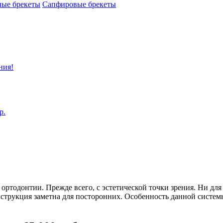
ные брекеты
Сапфировые брекеты
ния!
р.
 ортодонтии. Прежде всего, с эстетической точки зрения. Ни для
онструкция заметна для посторонних. Особенность данной систе