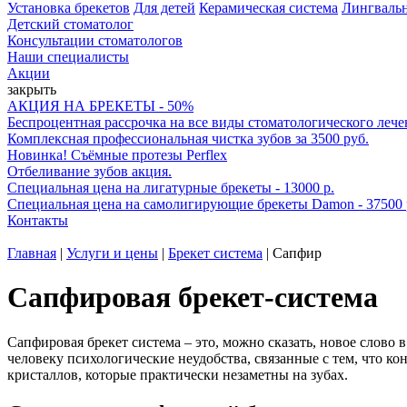
Установка брекетов
Для детей
Керамическая система
Лингваль
Детский стоматолог
Консультации стоматологов
Наши специалисты
Акции
закрыть
АКЦИЯ НА БРЕКЕТЫ - 50%
Беспроцентная рассрочка на все виды стоматологического лече
Комплексная профессиональная чистка зубов за 3500 руб.
Новинка! Съёмные протезы Perflex
Отбеливание зубов акция.
Специальная цена на лигатурные брекеты - 13000 р.
Специальная цена на самолигирующие брекеты Damon - 37500 
Контакты
Главная
|
Услуги и цены
|
Брекет система
|
Сапфир
Сапфировая брекет-система
Сапфировая брекет система – это, можно сказать, новое слово в
человеку психологические неудобства, связанные с тем, что к
кристаллов, которые практически незаметны на зубах.