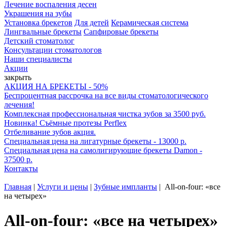
Лечение воспаления десен
Украшения на зубы
Установка брекетов
Для детей
Керамическая система
Лингвальные брекеты
Сапфировые брекеты
Детский стоматолог
Консультации стоматологов
Наши специалисты
Акции
закрыть
АКЦИЯ НА БРЕКЕТЫ - 50%
Беспроцентная рассрочка на все виды стоматологического
лечения!
Комплексная профессиональная чистка зубов за 3500 руб.
Новинка! Съёмные протезы Perflex
Отбеливание зубов акция.
Специальная цена на лигатурные брекеты - 13000 р.
Специальная цена на самолигирующие брекеты Damon -
37500 р.
Контакты
Главная
|
Услуги и цены
|
Зубные импланты
|
All-on-four: «все
на четырех»
All-on-four: «все на четырех»