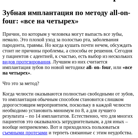
Зубная имплантация по методу all-on-
four: «все на четырех»
Причин, по которым у человека могут выпасть все зубы,
немало. Это плохой уход за полостью рта, заболевания
пародонта, травмы. Но когда кушать почти нечем, обсуждать
стоит не причины проблемы, а способы ее решения. Сегодня
у пациентов с адентией, к счастью, есть выбор из нескольких
видов протезирования
. Лучшим из них считается
имплантация зубов по новой методике
all- on- four
, или
«все
на четырех»
.
Что это за метод?
Когда челюсти оказываются полностью свободными от зубов,
то имплантация обычным способом становится слишком
дорогостоящим мероприятием, поскольку в каждой челюсти
необходимо установить минимум по 8, а для лучшего
результата – по 14 имплантатов. Естественно, что для многих
пациентов это оказывалось затруднительным, а для иных –
вообще неприемлемо. Вот и приходилось пользоваться
съемными протезами
и терпеть связанные с этим неудобства.