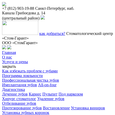
+7 (812) 903-19-88
Санкт-Петербург, наб.
Канала Грибоедова д. 14
(центральный район)
как добраться?
Стоматологический центр
«Стом-Гарант»
ООО «СтомГарант»
Главная
О нас
Услуги и цены
закрыть
Как избежать проблем с зубами
Программа лояльности
Профессиональная чистка зубов
Имплантация зубов
All-on-four
Диагностика
Лечение зубов
Кариес
Пульпит
Под наркозом
Хирург стоматолог
Удаление зубов
Отбеливание зубов
Протезирование зубов
Востановление
Установка виниров
Установка зубных коронок