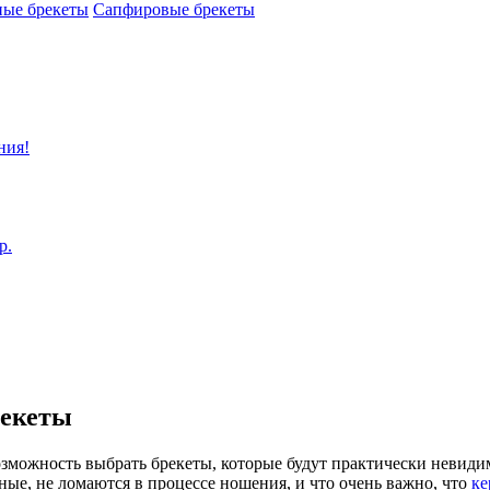
ные брекеты
Сапфировые брекеты
ния!
р.
рекеты
зможность выбрать брекеты, которые будут практически невидим
ные, не ломаются в процессе ношения, и что очень важно, что
ке