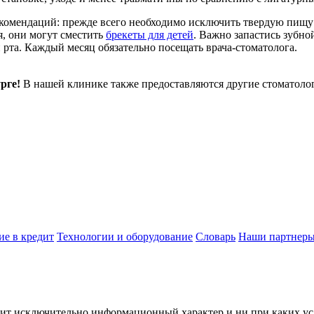
комендаций: прежде всего необходимо исключить твердую пищу 
я, они могут сместить
брекеты для детей
. Важно запастись зубно
 рта. Каждый месяц обязательно посещать врача-стоматолога.
рге!
В нашей клинике также предоставляются другие стоматолог
ие в кредит
Технологии и оборудование
Словарь
Наши партнер
сит исключительно информационный характер и ни при каких ус