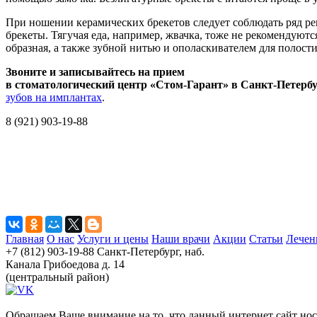
При ношении керамических брекетов следует соблюдать ряд ре
брекеты. Тягучая еда, например, жвачка, тоже не рекомендуютс
образная, а также зубной нитью и ополаскивателем для полости
Звоните и записывайтесь на прием
в стоматологический центр «Стом-Гарант» в Санкт-Петербу
зубов на имплантах
.
8 (921) 903-19-88
Главная
О нас
Услуги и цены
Наши врачи
Акции
Статьи
Лечен
+7 (812) 903-19-88
Санкт-Петербург, наб.
Канала Грибоедова д. 14
(центральный район)
Обращаем Ваше внимание на то, что данный интернет сайт но