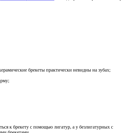
керамические брекеты практически невидны на зубах;
орму;
ься к брекету с помощью лигатур, а у безлигатурных с
ыми брекетами.