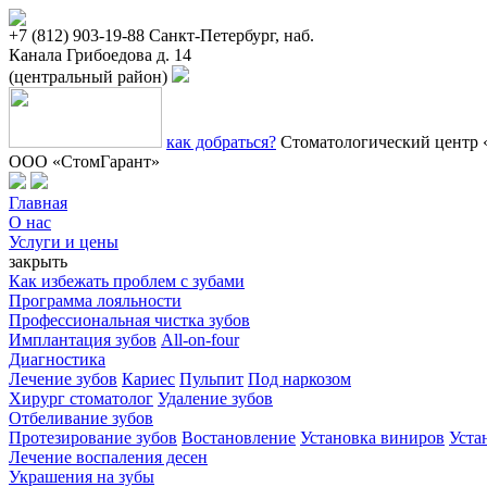
+7 (812) 903-19-88
Санкт-Петербург, наб.
Канала Грибоедова д. 14
(центральный район)
как добраться?
Стоматологический центр 
ООО «СтомГарант»
Главная
О нас
Услуги и цены
закрыть
Как избежать проблем с зубами
Программа лояльности
Профессиональная чистка зубов
Имплантация зубов
All-on-four
Диагностика
Лечение зубов
Кариес
Пульпит
Под наркозом
Хирург стоматолог
Удаление зубов
Отбеливание зубов
Протезирование зубов
Востановление
Установка виниров
Уста
Лечение воспаления десен
Украшения на зубы