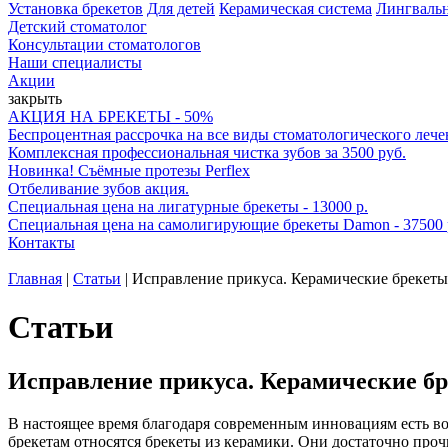
Установка брекетов
Для детей
Керамическая система
Лингваль
Детский стоматолог
Консультации стоматологов
Наши специалисты
Акции
закрыть
АКЦИЯ НА БРЕКЕТЫ - 50%
Беспроцентная рассрочка на все виды стоматологического лече
Комплексная профессиональная чистка зубов за 3500 руб.
Новинка! Съёмные протезы Perflex
Отбеливание зубов акция.
Специальная цена на лигатурные брекеты - 13000 р.
Специальная цена на самолигирующие брекеты Damon - 37500 
Контакты
Главная
|
Статьи
|
Исправление прикуса. Керамические брекеты
Статьи
Исправление прикуса. Керамические б
В настоящее время благодаря современным инновациям есть во
брекетам относятся брекеты из керамики. Они достаточно проч