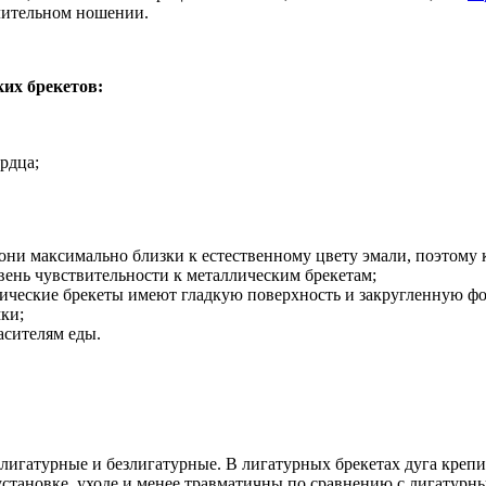
длительном ношении.
их брекетов:
рдца;
они максимально близки к естественному цвету эмали, поэтому 
вень чувствительности к металлическим брекетам;
амические брекеты имеют гладкую поверхность и закругленную ф
ки;
асителям еды.
лигатурные и безлигатурные. В лигатурных брекетах дуга крепит
становке, уходе и менее травматичны по сравнению с лигатурн