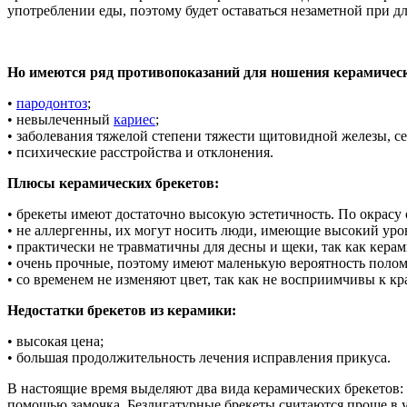
употреблении еды, поэтому будет оставаться незаметной при 
Но имеются ряд противопоказаний для ношения керамическ
•
пародонтоз
;
• невылеченный
кариес
;
• заболевания тяжелой степени тяжести щитовидной железы, се
• психические расстройства и отклонения.
Плюсы керамических брекетов:
• брекеты имеют достаточно высокую эстетичность. По окрасу 
• не аллергенны, их могут носить люди, имеющие высокий уро
• практически не травматичны для десны и щеки, так как кер
• очень прочные, поэтому имеют маленькую вероятность полом
• со временем не изменяют цвет, так как не восприимчивы к кр
Недостатки брекетов из керамики:
• высокая цена;
• большая продолжительность лечения исправления прикуса.
В настоящие время выделяют два вида керамических брекетов: 
помощью замочка. Безлигатурные брекеты считаются проще в у