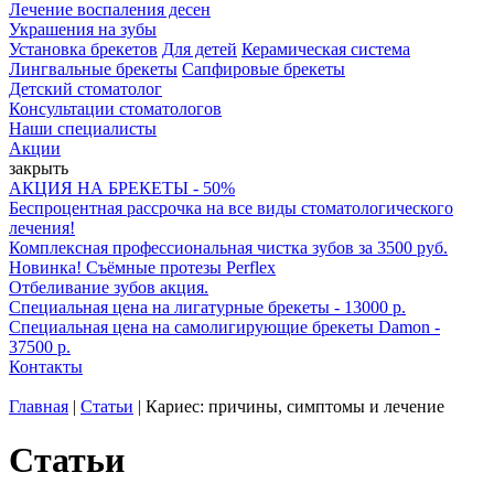
Лечение воспаления десен
Украшения на зубы
Установка брекетов
Для детей
Керамическая система
Лингвальные брекеты
Сапфировые брекеты
Детский стоматолог
Консультации стоматологов
Наши специалисты
Акции
закрыть
АКЦИЯ НА БРЕКЕТЫ - 50%
Беспроцентная рассрочка на все виды стоматологического
лечения!
Комплексная профессиональная чистка зубов за 3500 руб.
Новинка! Съёмные протезы Perflex
Отбеливание зубов акция.
Специальная цена на лигатурные брекеты - 13000 р.
Специальная цена на самолигирующие брекеты Damon -
37500 р.
Контакты
Главная
|
Статьи
|
Кариес: причины, симптомы и лечение
Статьи