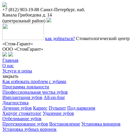
+7 (812) 903-19-88
Санкт-Петербург, наб.
Канала Грибоедова д. 14
(центральный район)
как добраться?
Стоматологический центр
«Стом-Гарант»
ООО «СтомГарант»
Главная
О нас
Услуги и цены
закрыть
Как избежать проблем с зубами
Программа лояльности
Профессиональная чистка зубов
Имплантация зубов
All-on-four
Диагностика
Лечение зубов
Кариес
Пульпит
Под наркозом
Хирург стоматолог
Удаление зубов
Отбеливание зубов
Протезирование зубов
Востановление
Установка виниров
Установка зубных коронок