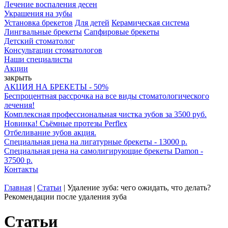
Лечение воспаления десен
Украшения на зубы
Установка брекетов
Для детей
Керамическая система
Лингвальные брекеты
Сапфировые брекеты
Детский стоматолог
Консультации стоматологов
Наши специалисты
Акции
закрыть
АКЦИЯ НА БРЕКЕТЫ - 50%
Беспроцентная рассрочка на все виды стоматологического
лечения!
Комплексная профессиональная чистка зубов за 3500 руб.
Новинка! Съёмные протезы Perflex
Отбеливание зубов акция.
Специальная цена на лигатурные брекеты - 13000 р.
Специальная цена на самолигирующие брекеты Damon -
37500 р.
Контакты
Главная
|
Статьи
|
Удаление зуба: чего ожидать, что делать?
Рекомендации после удаления зуба
Статьи