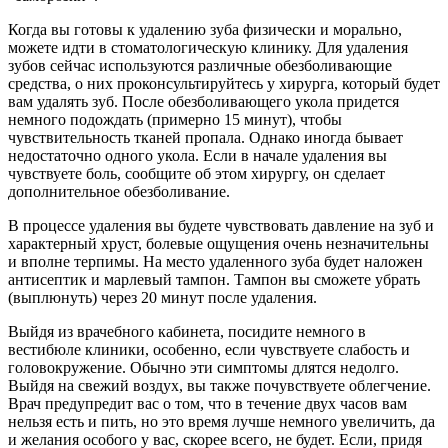
Когда вы готовы к удалению зуба физически и морально,
можете идти в стоматологическую клинику. Для удаления
зубов сейчас используются различные обезболивающие
средства, о них проконсультируйтесь у хирурга, который будет
вам удалять зуб. После обезболивающего укола придется
немного подождать (примерно 15 минут), чтобы
чувствительность тканей пропала. Однако иногда бывает
недостаточно одного укола. Если в начале удаления вы
чувствуете боль, сообщите об этом хирургу, он сделает
дополнительное обезболивание.
В процессе удаления вы будете чувствовать давление на зуб и
характерный хруст, болевые ощущения очень незначительны
и вполне терпимы. На место удаленного зуба будет наложен
антисептик и марлевый тампон. Тампон вы сможете убрать
(выплюнуть) через 20 минут после удаления.
Выйдя из врачебного кабинета, посидите немного в
вестибюле клиники, особенно, если чувствуете слабость и
головокружение. Обычно эти симптомы длятся недолго.
Выйдя на свежий воздух, вы также почувствуете облегчение.
Врач предупредит вас о том, что в течение двух часов вам
нельзя есть и пить, но это время лучше немного увеличить, да
и желания особого у вас, скорее всего, не будет. Если, придя