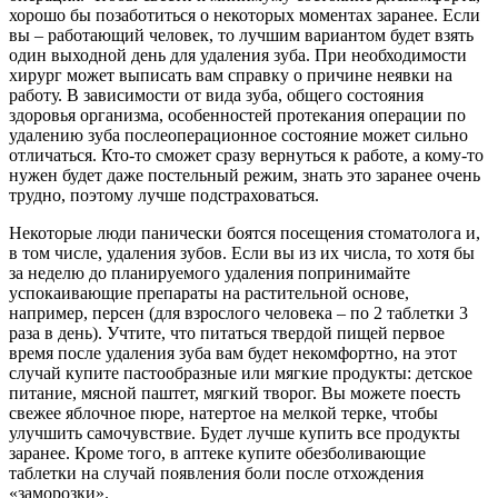
хорошо бы позаботиться о некоторых моментах заранее. Если
вы – работающий человек, то лучшим вариантом будет взять
один выходной день для удаления зуба. При необходимости
хирург может выписать вам справку о причине неявки на
работу. В зависимости от вида зуба, общего состояния
здоровья организма, особенностей протекания операции по
удалению зуба послеоперационное состояние может сильно
отличаться. Кто-то сможет сразу вернуться к работе, а кому-то
нужен будет даже постельный режим, знать это заранее очень
трудно, поэтому лучше подстраховаться.
Некоторые люди панически боятся посещения стоматолога и,
в том числе, удаления зубов. Если вы из их числа, то хотя бы
за неделю до планируемого удаления попринимайте
успокаивающие препараты на растительной основе,
например, персен (для взрослого человека – по 2 таблетки 3
раза в день). Учтите, что питаться твердой пищей первое
время после удаления зуба вам будет некомфортно, на этот
случай купите пастообразные или мягкие продукты: детское
питание, мясной паштет, мягкий творог. Вы можете поесть
свежее яблочное пюре, натертое на мелкой терке, чтобы
улучшить самочувствие. Будет лучше купить все продукты
заранее. Кроме того, в аптеке купите обезболивающие
таблетки на случай появления боли после отхождения
«заморозки».