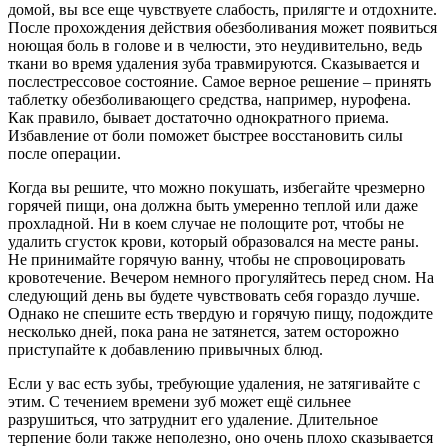
домой, вы все еще чувствуете слабость, прилягте и отдохните.
После прохождения действия обезболивания может появиться
ноющая боль в голове и в челюсти, это неудивительно, ведь
ткани во время удаления зуба травмируются. Сказывается и
послестрессовое состояние. Самое верное решение – принять
таблетку обезболивающего средства, например, нурофена.
Как правило, бывает достаточно однократного приема.
Избавление от боли поможет быстрее восстановить силы
после операции.
Когда вы решите, что можно покушать, избегайте чрезмерно
горячей пищи, она должна быть умеренно теплой или даже
прохладной. Ни в коем случае не полощите рот, чтобы не
удалить сгусток крови, который образовался на месте раны.
Не принимайте горячую ванну, чтобы не спровоцировать
кровотечение. Вечером немного прогуляйтесь перед сном. На
следующий день вы будете чувствовать себя гораздо лучше.
Однако не спешите есть твердую и горячую пищу, подождите
несколько дней, пока рана не затянется, затем осторожно
приступайте к добавлению привычных блюд.
Если у вас есть зубы, требующие удаления, не затягивайте с
этим. С течением времени зуб может ещё сильнее
разрушиться, что затруднит его удаление. Длительное
терпение боли также неполезно, оно очень плохо сказывается