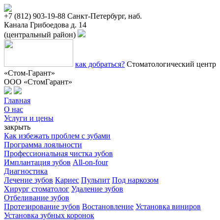
+7 (812) 903-19-88
Санкт-Петербург, наб.
Канала Грибоедова д. 14
(центральный район)
как добраться?
Стоматологический центр
«Стом-Гарант»
ООО «СтомГарант»
Главная
О нас
Услуги и цены
закрыть
Как избежать проблем с зубами
Программа лояльности
Профессиональная чистка зубов
Имплантация зубов
All-on-four
Диагностика
Лечение зубов
Кариес
Пульпит
Под наркозом
Хирург стоматолог
Удаление зубов
Отбеливание зубов
Протезирование зубов
Востановление
Установка виниров
Установка зубных коронок