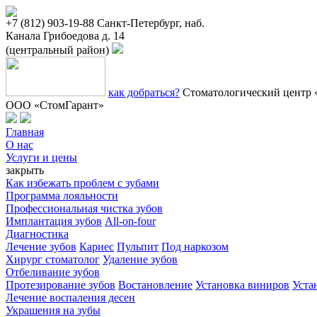
+7 (812) 903-19-88
Санкт-Петербург, наб.
Канала Грибоедова д. 14
(центральный район)
как добраться?
Стоматологический центр 
ООО «СтомГарант»
Главная
О нас
Услуги и цены
закрыть
Как избежать проблем с зубами
Программа лояльности
Профессиональная чистка зубов
Имплантация зубов
All-on-four
Диагностика
Лечение зубов
Кариес
Пульпит
Под наркозом
Хирург стоматолог
Удаление зубов
Отбеливание зубов
Протезирование зубов
Востановление
Установка виниров
Уста
Лечение воспаления десен
Украшения на зубы