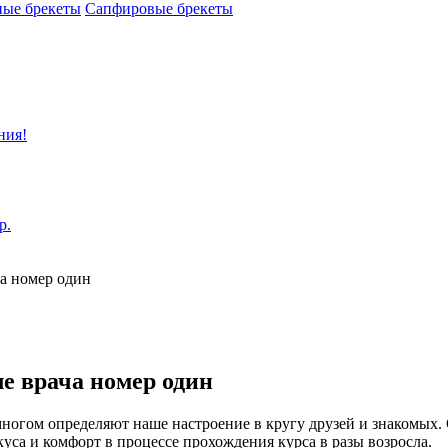
ные брекеты
Сапфировые брекеты
ния!
р.
ча номер один
ле врача номер один
многом определяют наше настроение в кругу друзей и знакомых.
уса и комфорт в процессе прохождения курса в разы возросла.