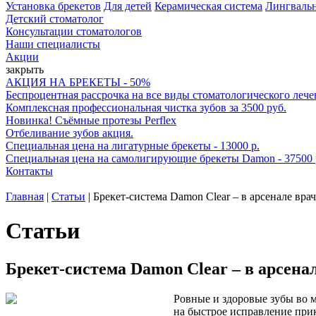
Установка брекетов
Для детей
Керамическая система
Лингваль
Детский стоматолог
Консультации стоматологов
Наши специалисты
Акции
закрыть
АКЦИЯ НА БРЕКЕТЫ - 50%
Беспроцентная рассрочка на все виды стоматологического лече
Комплексная профессиональная чистка зубов за 3500 руб.
Новинка! Съёмные протезы Perflex
Отбеливание зубов акция.
Специальная цена на лигатурные брекеты - 13000 р.
Специальная цена на самолигирующие брекеты Damon - 37500 
Контакты
Главная
|
Статьи
|
Брекет-система Damon Clear – в арсенале вра
Статьи
Брекет-система Damon Clear – в арсена
Ровные и здоровые зубы во 
на быстрое исправление прик