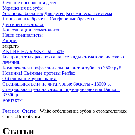
Лечение воспаления десен
Украшения на зубы
Установка брекетов
Для детей
Керамическая система
Лингвальные брекеты
Сапфировые брекеты
Детский стоматолог
Консультации стоматологов
Наши специалисты
Акции
закрыть
АКЦИЯ НА БРЕКЕТЫ - 50%
Беспроцентная рассрочка на все виды стоматологического
лечения!
Комплексная профессиональная чистка зубов за 3500 руб.
Новинка! Съёмные протезы Perflex
Отбеливание зубов акция.
Специальная цена на лигатурные брекеты - 13000 р.
Специальная цена на самолигирующие брекеты Damon -
37500 р.
Контакты
Главная
|
Статьи
|
White отбеливание зубов в стоматологиях
Санкт-Петербурга
Статьи