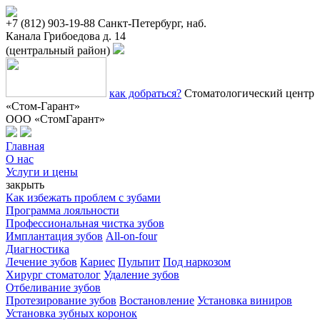
+7 (812) 903-19-88
Санкт-Петербург, наб.
Канала Грибоедова д. 14
(центральный район)
как добраться?
Стоматологический центр
«Стом-Гарант»
ООО «СтомГарант»
Главная
О нас
Услуги и цены
закрыть
Как избежать проблем с зубами
Программа лояльности
Профессиональная чистка зубов
Имплантация зубов
All-on-four
Диагностика
Лечение зубов
Кариес
Пульпит
Под наркозом
Хирург стоматолог
Удаление зубов
Отбеливание зубов
Протезирование зубов
Востановление
Установка виниров
Установка зубных коронок