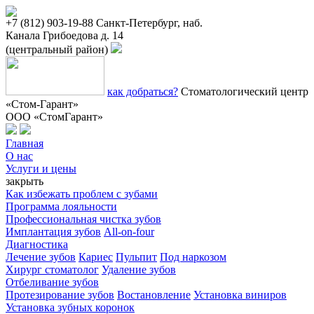
+7 (812) 903-19-88
Санкт-Петербург, наб.
Канала Грибоедова д. 14
(центральный район)
как добраться?
Стоматологический центр
«Стом-Гарант»
ООО «СтомГарант»
Главная
О нас
Услуги и цены
закрыть
Как избежать проблем с зубами
Программа лояльности
Профессиональная чистка зубов
Имплантация зубов
All-on-four
Диагностика
Лечение зубов
Кариес
Пульпит
Под наркозом
Хирург стоматолог
Удаление зубов
Отбеливание зубов
Протезирование зубов
Востановление
Установка виниров
Установка зубных коронок