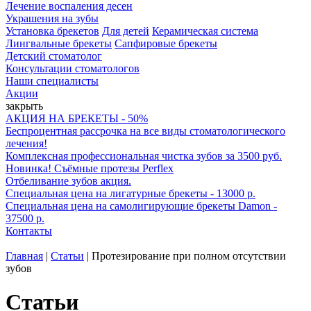
Лечение воспаления десен
Украшения на зубы
Установка брекетов
Для детей
Керамическая система
Лингвальные брекеты
Сапфировые брекеты
Детский стоматолог
Консультации стоматологов
Наши специалисты
Акции
закрыть
АКЦИЯ НА БРЕКЕТЫ - 50%
Беспроцентная рассрочка на все виды стоматологического
лечения!
Комплексная профессиональная чистка зубов за 3500 руб.
Новинка! Съёмные протезы Perflex
Отбеливание зубов акция.
Специальная цена на лигатурные брекеты - 13000 р.
Специальная цена на самолигирующие брекеты Damon -
37500 р.
Контакты
Главная
|
Статьи
|
Протезирование при полном отсутствии
зубов
Статьи